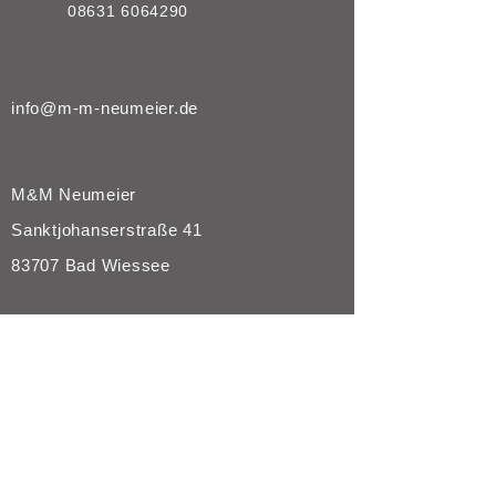
08631 6064290
info@m-m-neumeier.de
M&M Neumeier
Sanktjohanserstraße 41
83707 Bad Wiessee
Öffnungszeiten
Mo. - Fr. von
9.00 - 18.00
Uhr
oder nach individueller Vereinbarung
Lage & Anfahrt